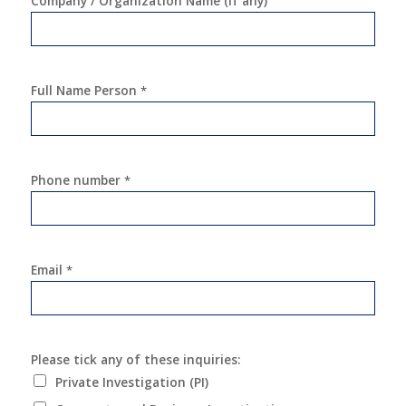
Company / Organization Name (if any)
Full Name Person
*
Phone number
*
Email
*
Please tick any of these inquiries:
Private Investigation (PI)