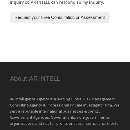
inquiry so AR INTELL can respond to my inquiry.
Request your Free Consultation or Assessment
About AR INTELL
AR Intelligence Agency is a leading Global
Risk Management
Consulting Agency & Professional Private Investigator firm. We
serve reputable international
businesses
& clients,
Government Agencies,
Governments
,
non-governmental
organizations
and
not-for-profits entities
, International clients.