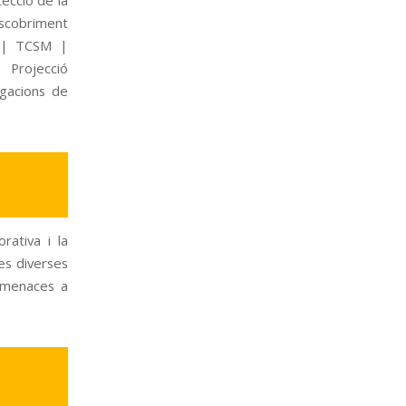
descobriment
s | TCSM |
 Projecció
igacions de
rativa i la
ses diverses
 amenaces a