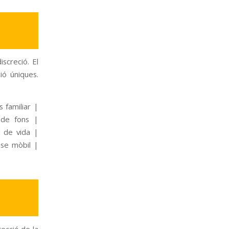
screció. El
ció úniques.
 familiar |
ó de fons |
 de vida |
nse mòbil |
ecció de la