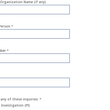
Organization Name (if any)
 Person
*
mber
*
 any of these inquiries:
*
 Investigation (PI)