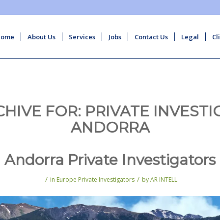
Home
About Us
Services
Jobs
Contact Us
Legal
Cl
CHIVE FOR:
PRIVATE INVESTI
ANDORRA
Andorra Private Investigators
/
/
in
Europe Private Investigators
by
AR INTELL