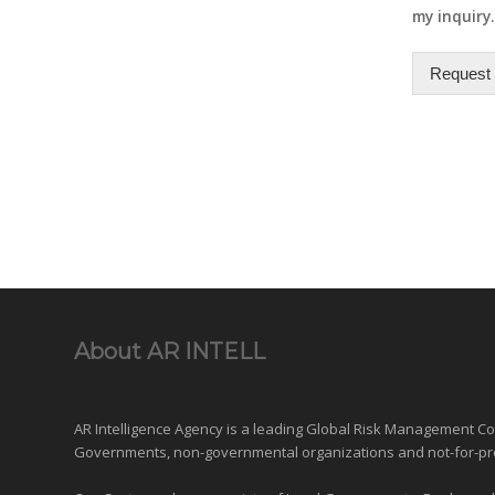
my inquiry.
Request 
About AR INTELL
AR Intelligence Agency is a leading Global
Risk Management
Con
Governments
,
non-governmental organizations
and
not-for-pr