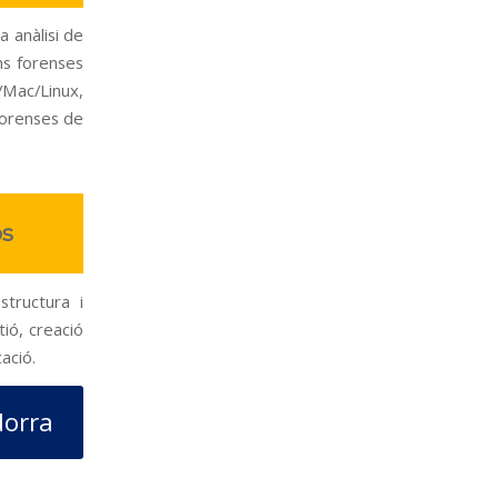
a anàlisi de
ns forenses
/Mac/Linux,
 forenses de
os
structura i
tió, creació
ació.
dorra