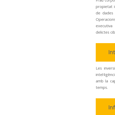
propietat i
de dades 
Operacion
executiva 
delictes ci
In
Les invers
intel·ligèn
amb la cap
temps.
In