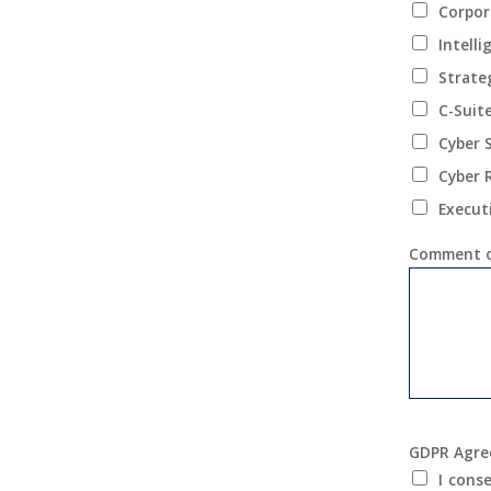
Corpor
Intell
Strate
C-Suit
Cyber 
Cyber 
Execut
Comment o
GDPR Agr
I cons