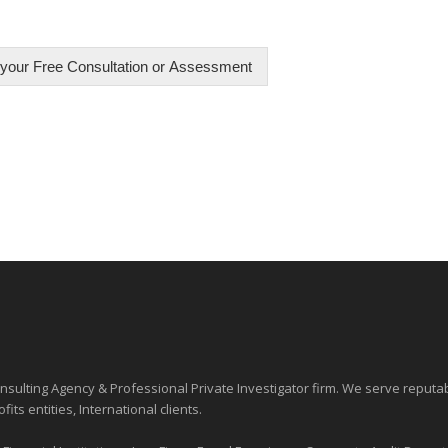
your Free Consultation or Assessment
sulting Agency & Professional Private Investigator firm. We serve reputa
ofits entities
, International clients.