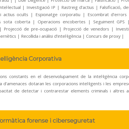
ntel·lectual | Investigació IP | Rastreig d’actius | Falsificació, 
i actius ocults | Espionatge corporatiu | Escombrat d’error
s sota coberta | Operacions encobertes | Seguiment GPS |
| Projecció de pre-ocupació | Projecció de venedors | Invest
bernètics | Recollida i anàlisi d’intel·ligència | Concurs de proxy |
telligència Corporativa
ions constants en el desenvolupament de la intel·ligència corpo
cia d’amenaces dotaran les corporacions intel·ligents i les empre
acitat de detectar i contrarestar elements criminals i altres
formàtica forense i ciberseguretat