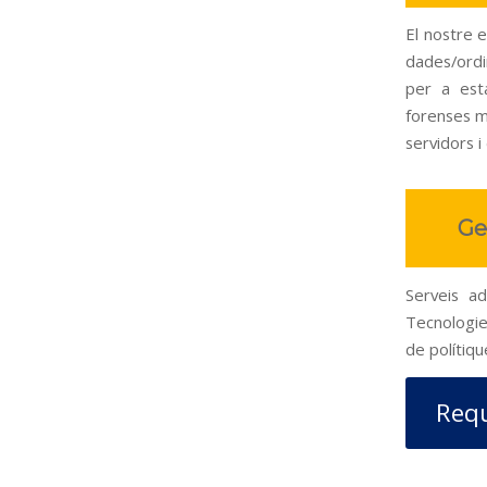
El nostre e
dades/ordi
per a esta
forenses mò
servidors i
Ge
Serveis ad
Tecnologies
de polítiqu
Requ