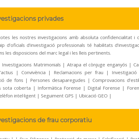
vestigacions privades
tes les nostres investigacions amb absoluta confidencialitat i di
p d’oficials d’investigació professionals té habilitats d’investiga
 les disposicions del marc legal i les lleis pertinents.
 | Investigacions Matrimonials | Atrapa el cònjuge enganyós | Cas
’actius | Convivència | Reclamacions per frau | Investigaci
ió de fons | Persones desaparegudes | Comprovacions d’estil
 sota coberta | Informàtica Forense | Digital Forense | Fore
telèfon intel·ligent | Seguiment GPS | Ubicació GEO |
vestigacions de frau corporatiu
ratiu | | Due Diligence | Protecció de marca | Falsificació | Prot