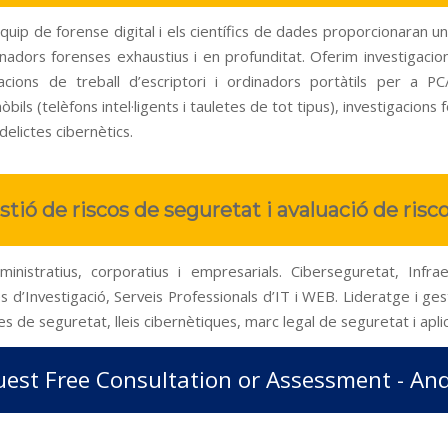
quip de forense digital i els científics de dades proporcionaran un
nadors forenses exhaustius i en profunditat. Oferim investigacio
cions de treball d’escriptori i ordinadors portàtils per a PC
bils (telèfons intel·ligents i tauletes de tot tipus), investigacions
 delictes cibernètics.
stió de riscos de seguretat i avaluació de risc
ministratius, corporatius i empresarials. Ciberseguretat, Infrae
 d’Investigació, Serveis Professionals d’IT i WEB. Lideratge i ges
es de seguretat, lleis cibernètiques, marc legal de seguretat i aplic
est Free Consultation or Assessment - An