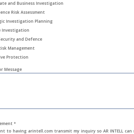
ate and Business Investigation
igence Risk Assessment
gic Investigation Planning
e Investigation
Security and Defence
Risk Management
ive Protection
r Message
eement
*
ent to having arintell.com transmit my inquiry so AR INTELL can