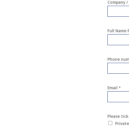
Company / 
Full Name
Phone nu
Email
*
Please tick
Private