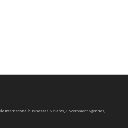
ble international
businesses
& clients, Government Agencies,