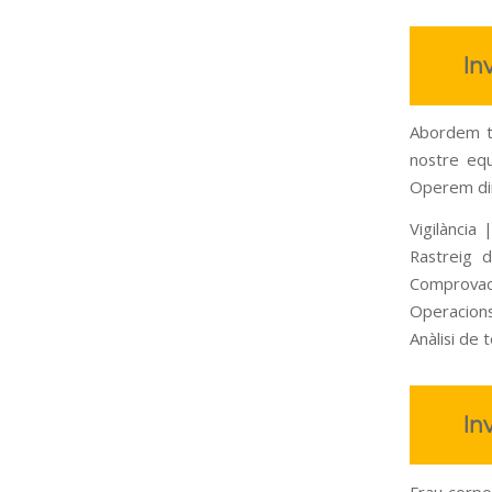
In
Abordem to
nostre equi
Operem dins
Vigilància
Rastreig d
Comprovac
Operacions
Anàlisi de 
In
Frau corpo