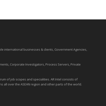
ble international
businesses
& clients, Government Agencies,
ments, Corporate Investigators, Process Servers, Private
um of job scopes and specialities. AR Intel consists of
ons all over the
ASEAN
region and
other parts of the world
.