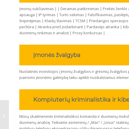
Įmonių sukčiavimas | | Deramas patikrinimas | Prekės ženklo 
apsauga | IP tyrimas | Turto sekimas | Falsifikavimas, paslėpt
šnipinėjimas | Klaidų šlavimas | TCSM | Priedangos operacijo
peržiūra | Atranka prieš įsidarbinant | Pardavėjo atranka | Kib
duomenų rinkimas ir analizė | Proxy konkursas |
Įmonės žvalgyba
Nuolatinės investicijos į įmonių žvalgybos ir grėsmių žvalgybos
įvairioms įmonėms galimybę laiku aptikti nusikalstamus elementu
Kompiuterių kriminalistika ir kib
Iceland Private Investigators
Mūsų skaitmeninės kriminalistikos komanda ir duomenų mokslini
duomenų analizę. Teikiame asmeninių / „Mac“ / „Linux“ stalinių 
mobiliųjų telefonų ekspertizę (visų rūšių išmaniuosius telefonus