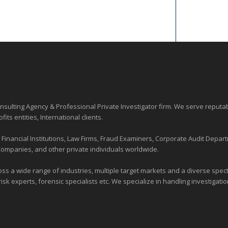
sulting Agency & Professional Private Investigator firm. We serve reputa
ofits entities
, International clients.
nancial Institutions, Law Firms, Fraud Examiners, Corporate Audit Depart
Companies, and other private individuals worldwide.
ross a wide range of industries,
multiple target markets
and a diverse spectr
risk experts, forensic specialists etc. We specialize in handling investigati