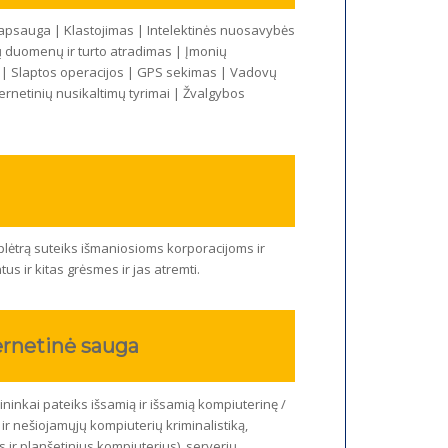
apsauga | Klastojimas | Intelektinės nuosavybės
ų duomenų ir turto atradimas | Įmonių
s | Slaptos operacijos | GPS sekimas | Vadovų
ernetinių nusikaltimų tyrimai | Žvalgybos
 plėtrą suteiks išmaniosioms korporacijoms ir
s ir kitas grėsmes ir jas atremti.
ernetinė sauga
nkai pateiks išsamią ir išsamią kompiuterinę /
ir nešiojamųjų kompiuterių kriminalistiką,
 ir planšetinius kompiuterius), serverių