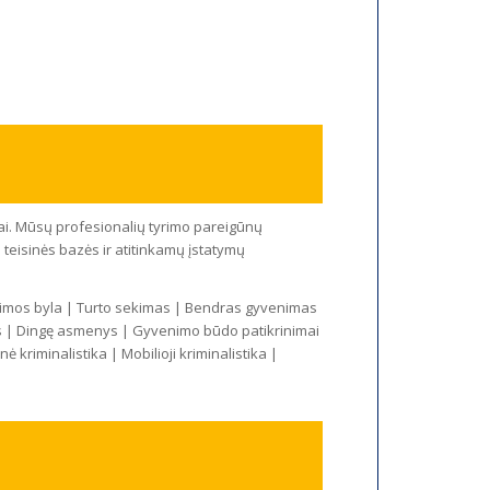
škai. Mūsų profesionalių tyrimo pareigūnų
teisinės bazės ir atitinkamų įstatymų
Šeimos byla | Turto sekimas | Bendras gyvenimas
as | Dingę asmenys | Gyvenimo būdo patikrinimai
kriminalistika | Mobilioji kriminalistika |