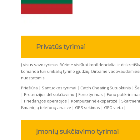
Privatūs tyrimai
Į visus savo tyrimus žiūrime visiškai konfidencialiai ir diskreti
komanda turi unikalių tyrimo įgūdžių. Dirbame vadovaudamiesi 
nuostatomis.
Priežiūra | Santuokos tyrimai | Catch Cheating Sutuoktinis | 
| Pretenzijos dėl sukčiavimo | Fono tyrimas | Fono patikrinim
| Priedangos operacijos | Kompiuterinė ekspertizė | Skaitmeninė 
Išmaniųjų telefonų analizė | GPS sekimas | GEO vieta |
Įmonių sukčiavimo tyrimai