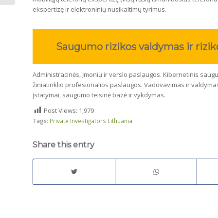
ekspertizę ir elektroninių nusikaltimų tyrimus.
Saugumo rizikos valdymas ir rizik
Administracinės, įmonių ir verslo paslaugos. Kibernetinis sauguma
žiniatinklio profesionalios paslaugos. Vadovavimas ir valdymas
įstatymai, saugumo teisinė bazė ir vykdymas.
Post Views:
1,979
Tags:
Private Investigators Lithuania
Share this entry