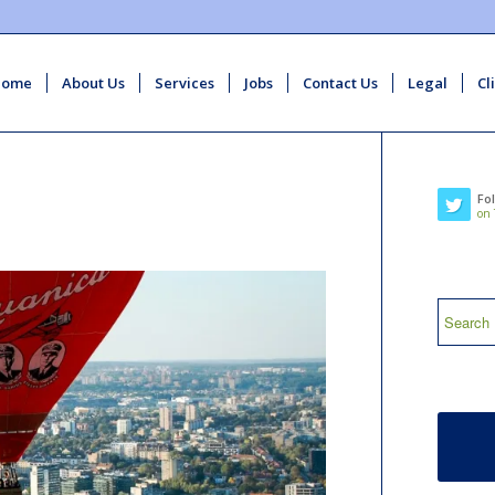
Home
About Us
Services
Jobs
Contact Us
Legal
Cl
Fo
on 