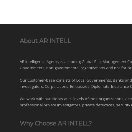
About AR INTELL
AR Intelligence Agency is a leading Global
Risk Management
Con
Governments
,
non-governmental organizations
and
not-for-pr
Our Customer-base consists of Local Governments, Banks and Fi
Investigators, Corporations, Embassies, Diplomats, Insurance 
We work with our clients at all levels of their organizations, ac
professional private investigators, private detectives, security 
Why Choose AR INTELL?