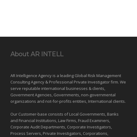
About AR INTELL
AR Intelligence Agency is a leading Global
Risk Management
Consulting Agency & Professional Private Investigator firm. We
serve reputable international
businesses
& clients,
Government Agencies,
Governments
,
non-governmental
organizations
and
not-for-profits entities
, International clients.
Our Customer-base consists of Local Governments, Banks
and Financial Institutions, Law Firms, Fraud Examiners,
Corporate Audit Departments, Corporate Investigators,
Process Servers, Private Investigators, Corporations,